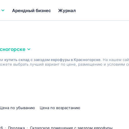
Арендный бизнес
Журнал
сногорске
ам
купить склад с заездом еврофуры в Красногорске
. На нашем са
ожете выбрать лучший вариант по цене, размещению и условиям со
Цена по убыванию
Цена по возрастанию
26
Продажа
Складское помещение с заездом еврофуры