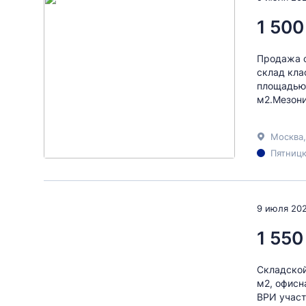
1 500
Продажа с
склад кла
площадью 
м2.Мезони
Москва,
Пятницк
9 июля 20
1 550
Складской
м2, офисн
ВРИ участ