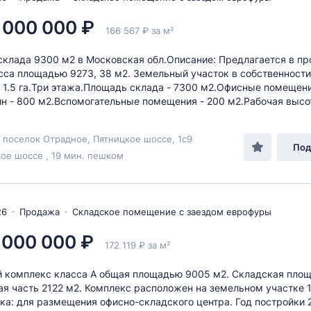
 000 000 ₽
166 567 ₽ за м²
клада 9300 м2 в Московская обл.Описание: Предлагается в п
сса площадью 9273, 38 м2. Земельный участок в собственности
1.5 га.Три этажа.Площадь склада - 7300 м2.Офисные помещени
н - 800 м2.Вспомогательные помещения - 200 м2.Рабочая высота
 поселок Отрадное, Пятницкое шоссе, 1с9
Под
ое шоссе , 19 мин. пешком
26
Продажа
Складское помещение с заездом еврофуры
 000 000 ₽
172 119 ₽ за м²
 комплекс класса А общая площадью 9005 м2. Складская пло
ая часть 2122 м2. Комплекс расположен на земельном участке 1,
ка: для размещения офисно-складского центра. Год постройки 